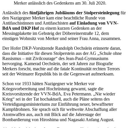
Merker anlässlich des Gedenkens am 30. Juli 2020.
Anlässlich des
fünfjährigen Jubiläums der Stolpersteinlegung
für
den Nazigegner Merker kam eine beachtliche Runde von
Antifaschistinnen und Antifaschisten
auf Einladung von VVN-
BdA und DKP Hof
zu einem kurzen Gedenken an der
Messingplakette im Gehsteig der Döbereinerstraße 12, dem
einstigen Wohnsitz von Merker und seiner Frau Anna, zusammen.
Der Hofer DKP-Vorsitzende Randolph Oechslein erinnerte daran,
dass die Initiative für diesen Stolperstein aus der AG „Schule ohne
Rassismus – mit Zivilcourage“ des Jean-Paul-Gymnasiums
hervorging. Kamerad Oechslein, der seit Jahren zur Biografie
Merkers forscht, machte auf die fatale Kontinuität rechten Terrors
seit der Weimarer Republik bis in die Gegenwart aufmerksam.
Schon vor 1933 hätten Nazigegner wie Merker vor
Kriegsvorbereitung und Hochrüstung gewarnt, sagte die
Kreisvorsitzende der VVN-BdA, Eva Petermann. „Nie wieder
Krieg“ sei in der Tat hochaktuell, auch die Pläne seitens des
Verteidigungsministeriums zur Einführung neuer, bewaffneter
Kampfdrohnen. Sie sprach sich für weltweite Abschaffung aller
Atomwaffen aus, auch mit Blick auf die Jahrestage der
Bombardierung von Hiroshima und Nagasaki Anfang August.