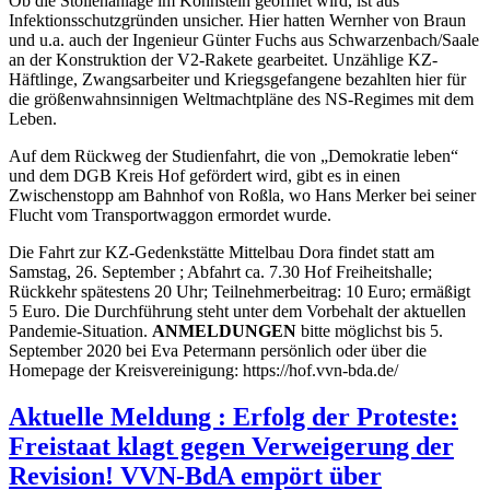
Ob die Stollenanlage im Kohnstein geöffnet wird, ist aus
Infektionsschutzgründen unsicher. Hier hatten Wernher von Braun
und u.a. auch der Ingenieur Günter Fuchs aus Schwarzenbach/Saale
an der Konstruktion der V2-Rakete gearbeitet. Unzählige KZ-
Häftlinge, Zwangsarbeiter und Kriegsgefangene bezahlten hier für
die größenwahnsinnigen Weltmachtpläne des NS-Regimes mit dem
Leben.
Auf dem Rückweg der Studienfahrt, die von „Demokratie leben“
und dem DGB Kreis Hof gefördert wird, gibt es in einen
Zwischenstopp am Bahnhof von Roßla, wo Hans Merker bei seiner
Flucht vom Transportwaggon ermordet wurde.
Die Fahrt zur KZ-Gedenkstätte Mittelbau Dora findet statt am
Samstag, 26. September ; Abfahrt ca. 7.30 Hof Freiheitshalle;
Rückkehr spätestens 20 Uhr; Teilnehmerbeitrag: 10 Euro; ermäßigt
5 Euro. Die Durchführung steht unter dem Vorbehalt der aktuellen
Pandemie-Situation.
ANMELDUNGEN
bitte möglichst bis 5.
September 2020 bei Eva Petermann persönlich oder über die
Homepage der Kreisvereinigung: https://hof.vvn-bda.de/
Aktuelle Meldung : Erfolg der Proteste:
Freistaat klagt gegen Verweigerung der
Revision! VVN-BdA empört über