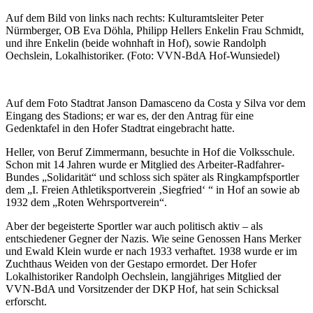
Auf dem Bild von links nach rechts: Kulturamtsleiter Peter
Nürmberger, OB Eva Döhla, Philipp Hellers Enkelin Frau Schmidt,
und ihre Enkelin (beide wohnhaft in Hof), sowie Randolph
Oechslein, Lokalhistoriker. (Foto: VVN-BdA Hof-Wunsiedel)
Auf dem Foto Stadtrat Janson Damasceno da Costa y Silva vor dem
Eingang des Stadions; er war es, der den Antrag für eine
Gedenktafel in den Hofer Stadtrat eingebracht hatte.
Heller, von Beruf Zimmermann, besuchte in Hof die Volksschule.
Schon mit 14 Jahren wurde er Mitglied des Arbeiter-Radfahrer-
Bundes „Solidarität“ und schloss sich später als Ringkampfsportler
dem „I. Freien Athletiksportverein ‚Siegfried‘ “ in Hof an sowie ab
1932 dem „Roten Wehrsportverein“.
Aber der begeisterte Sportler war auch politisch aktiv – als
entschiedener Gegner der Nazis. Wie seine Genossen Hans Merker
und Ewald Klein wurde er nach 1933 verhaftet. 1938 wurde er im
Zuchthaus Weiden von der Gestapo ermordet. Der Hofer
Lokalhistoriker Randolph Oechslein, langjähriges Mitglied der
VVN-BdA und Vorsitzender der DKP Hof, hat sein Schicksal
erforscht.