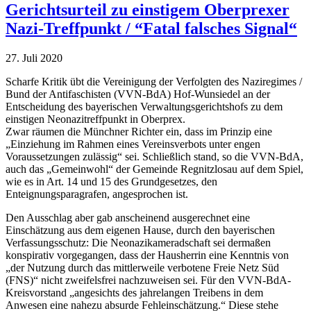
Gerichtsurteil zu einstigem Oberprexer
Nazi-Treffpunkt / “Fatal falsches Signal“
27. Juli 2020
Scharfe Kritik übt die Vereinigung der Verfolgten des Naziregimes /
Bund der Antifaschisten (VVN-BdA) Hof-Wunsiedel an der
Entscheidung des bayerischen Verwaltungsgerichtshofs zu dem
einstigen Neonazitreffpunkt in Oberprex.
Zwar räumen die Münchner Richter ein, dass im Prinzip eine
„Einziehung im Rahmen eines Vereinsverbots unter engen
Voraussetzungen zulässig“ sei. Schließlich stand, so die VVN-BdA,
auch das „Gemeinwohl“ der Gemeinde Regnitzlosau auf dem Spiel,
wie es in Art. 14 und 15 des Grundgesetzes, den
Enteignungsparagrafen, angesprochen ist.
Den Ausschlag aber gab anscheinend ausgerechnet eine
Einschätzung aus dem eigenen Hause, durch den bayerischen
Verfassungsschutz: Die Neonazikameradschaft sei dermaßen
konspirativ vorgegangen, dass der Hausherrin eine Kenntnis von
„der Nutzung durch das mittlerweile verbotene Freie Netz Süd
(FNS)“ nicht zweifelsfrei nachzuweisen sei. Für den VVN-BdA-
Kreisvorstand „angesichts des jahrelangen Treibens in dem
Anwesen eine nahezu absurde Fehleinschätzung.“ Diese stehe