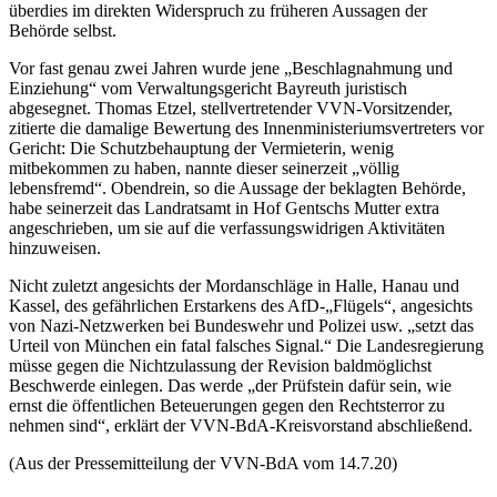
überdies im direkten Widerspruch zu früheren Aussagen der
Behörde selbst.
Vor fast genau zwei Jahren wurde jene „Beschlagnahmung und
Einziehung“ vom Verwaltungsgericht Bayreuth juristisch
abgesegnet. Thomas Etzel, stellvertretender VVN-Vorsitzender,
zitierte die damalige Bewertung des Innenministeriumsvertreters vor
Gericht: Die Schutzbehauptung der Vermieterin, wenig
mitbekommen zu haben, nannte dieser seinerzeit „völlig
lebensfremd“. Obendrein, so die Aussage der beklagten Behörde,
habe seinerzeit das Landratsamt in Hof Gentschs Mutter extra
angeschrieben, um sie auf die verfassungswidrigen Aktivitäten
hinzuweisen.
Nicht zuletzt angesichts der Mordanschläge in Halle, Hanau und
Kassel, des gefährlichen Erstarkens des AfD-„Flügels“, angesichts
von Nazi-Netzwerken bei Bundeswehr und Polizei usw. „setzt das
Urteil von München ein fatal falsches Signal.“ Die Landesregierung
müsse gegen die Nichtzulassung der Revision baldmöglichst
Beschwerde einlegen. Das werde „der Prüfstein dafür sein, wie
ernst die öffentlichen Beteuerungen gegen den Rechtsterror zu
nehmen sind“, erklärt der VVN-BdA-Kreisvorstand abschließend.
(Aus der Pressemitteilung der VVN-BdA vom 14.7.20)