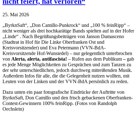
nicht feiert, hat verloren“
25. Mai 2026
„ByrknSaft“, „Don Camillo-Punkrock“ und „100 % feinRipp“ –
nicht weniger als drei hochkarätige Bands spielten auf in der Hofer
„Linde“ . Nach Begrüßungsbeiträgen von Janson Damasceno
(Stadtrat in Hof für Die Linke Oberfranken Ost und
Kreisvorsitzender) und Eva Petermann (VVN-BdA-
Kreisvorsitzende Hof-Wunsiedel) – nur gelegentlich unterbrochen
von
Alerta, alerta, antifascista!
– Rufen aus dem Publikum
–
gab
es jede Menge Möglichkeiten zu Gesprächen und zum Tanzen zu
der sehr unterschiedlichen, jedoch durchweg mitreißenden Musik.
Außerdem Infos für alle, die die Gelegenheit nutzen wollten, mit
Leuten von der Linken und der VVN-BdA persönlich zu reden.
Dazu unten ein paar fotografische Eindrücke der Auftritte von
ByrknSaft, Don Camillo und den frisch gebackenen Oberfranken-
Contest-Gewinnern 100% feinRipp. (Fotos von Randolph
Oechslein)