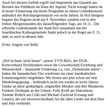
Auch bei diesem Auftritt ergriff und begeisterte das Quartett aus
Bremen das Publikum im Haus der Jugend. Nicht wenige hatten sie
in bester Erinnerung mit ihrem Programm zu einem Gedenkkonzert
anlässlich der Reichspogromnacht vor sechs Jahren. In Hof übrigens
begann das Pogrom nicht am 9. November, sondern erst in den
frühen Morgenstunden des darauffolgenden Tags, am 10.11.. Die
offizielle Gedenkstunde der Stadt Hof zusammen mit der
Israelitischen Kultusgemeinde findet jedoch in der Regel am 9. 11.
statt; so auch in diesem Jahr.
(Foto: Angela von Brill)
„Hof ist bunt, nicht braun“, unsere VVN-BdA, der DGB-
Kreisverband Hochfranken sowie die Gewerkschaft Erziehung und
Wissenschaft – finanzielle Förderung v.a. von „Demokratie-leben“ –
hatten die fantastischen Vier wiederum zur einer musikalischen
Erinnerungsfeier eingeladen. Wir freuen uns jetzt schon auf eine
Wiederbegegnung – hoffentlich nicht erst wieder in sechs Jahren.
Danke an diese großartigen, originellen Musiker und ihre Musikerin:
Frederic Drobnjak an der Gitarre; Felix Kroll am Akkordeon;
Annette Rettich am Cello und Michael Zachcial (Gesang und
Gitarre), der auf unverwechselbare Art die alten Lieder mit dem Hier
und Jetzt verbindet.