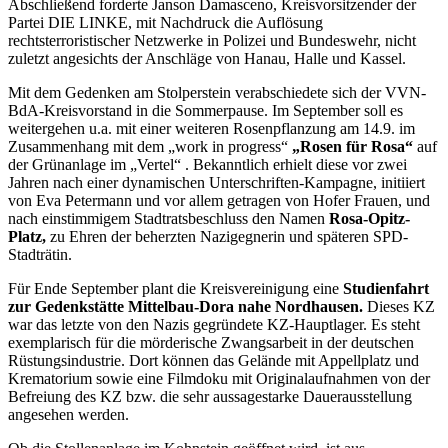
Abschließend forderte Janson Damasceno, Kreisvorsitzender der
Partei DIE LINKE, mit Nachdruck die Auflösung
rechtsterroristischer Netzwerke in Polizei und Bundeswehr, nicht
zuletzt angesichts der Anschläge von Hanau, Halle und Kassel.
Mit dem Gedenken am Stolperstein verabschiedete sich der VVN-
BdA-Kreisvorstand in die Sommerpause. Im September soll es
weitergehen u.a. mit einer weiteren Rosenpflanzung am 14.9. im
Zusammenhang mit dem „work in progress“
„Rosen für Rosa“
auf
der Grünanlage im „Vertel“ . Bekanntlich erhielt diese vor zwei
Jahren nach einer dynamischen Unterschriften-Kampagne, initiiert
von Eva Petermann und vor allem getragen von Hofer Frauen, und
nach einstimmigem Stadtratsbeschluss den Namen
Rosa-Opitz-
Platz,
zu Ehren der beherzten Nazigegnerin und späteren SPD-
Stadträtin.
Für Ende September plant die Kreisvereinigung eine
Studienfahrt
zur Gedenkstätte Mittelbau-Dora nahe Nordhausen.
Dieses KZ
war das letzte von den Nazis gegründete KZ-Hauptlager. Es steht
exemplarisch für die mörderische Zwangsarbeit in der deutschen
Rüstungsindustrie. Dort können das Gelände mit Appellplatz und
Krematorium sowie eine Filmdoku mit Originalaufnahmen von der
Befreiung des KZ bzw. die sehr aussagestarke Dauerausstellung
angesehen werden.