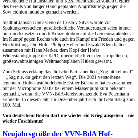
verschiedene Haftanstalten und KZs. Nicht zuletzt sollten Gegner
des bereits von langer Hand geplanten Angriffskriegs gegen die
Sowjetunion mundtot gemacht werden.
Stadtrat Janson Damasceno da Costa y Silva warnte vor
Spaltungsversuchen; gesellschaftliche Veränderungen seien immer
nur durchzusetzen durch Konzentration auf die Gemeinsamkeiten:
Im Kampf gegen Rechts wie auch im Kampf um Frieden und gegen
Hochrüstung. Die Hofer Philipp Heller und Ewald Klein hatten
zusammen mit Hans Merker, dem Kopf der Hofer
Widerstandsgruppe der KPD, unermüdlich vor den skrupellosen,
größenwahnsinnigen Weltmachtsplänen Hitlers gewarnt.
Zum Schluss erklang das jüdische Partisanenlied „Zog nit keinmal“
– „Sag nie, du gehst den letzten Weg“. Die 2021 verstorbene
legendäre Holocaustüberlebende Esther Bejerano hat es zusammen
mit der Microphone Mafia bei einem Massenpublikum bekannt
gemacht, woran die VVN-BdA-Kreisvorsitzende Eva Petermann
erinnerte. In diesem Jahr im Dezember jährt sich ihr Geburtstag zum
100. Mal.
Von deutschem Boden darf nie wieder ein Krieg ausgehen – nie
wieder Faschismus!
Neujahrsgrüße der VVN-BdA Hof-