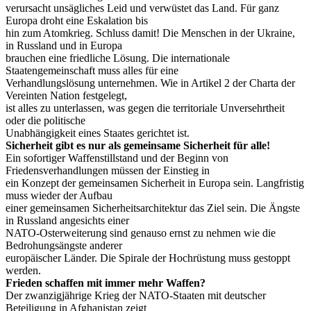
verursacht unsägliches Leid und verwüstet das Land. Für ganz
Europa droht eine Eskalation bis
hin zum Atomkrieg. Schluss damit! Die Menschen in der Ukraine,
in Russland und in Europa
brauchen eine friedliche Lösung. Die internationale
Staatengemeinschaft muss alles für eine
Verhandlungslösung unternehmen. Wie in Artikel 2 der Charta der
Vereinten Nation festgelegt,
ist alles zu unterlassen, was gegen die territoriale Unversehrtheit
oder die politische
Unabhängigkeit eines Staates gerichtet ist.
Sicherheit gibt es nur als gemeinsame Sicherheit für alle!
Ein sofortiger Waffenstillstand und der Beginn von
Friedensverhandlungen müssen der Einstieg in
ein Konzept der gemeinsamen Sicherheit in Europa sein. Langfristig
muss wieder der Aufbau
einer gemeinsamen Sicherheitsarchitektur das Ziel sein. Die Ängste
in Russland angesichts einer
NATO-Osterweiterung sind genauso ernst zu nehmen wie die
Bedrohungsängste anderer
europäischer Länder. Die Spirale der Hochrüstung muss gestoppt
werden.
Frieden schaffen mit immer mehr Waffen?
Der zwanzigjährige Krieg der NATO-Staaten mit deutscher
Beteiligung in Afghanistan zeigt