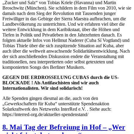
„Zucker und Salz“ von Tobias Kriele (Havanna) und Martin
Broschwitz (München). Sie schildern in dem Film von 2010, wie sie
damals nach dem Sieg der Revolution mit Tausenden junger
Freiwilliger in das Gebirge der Sierra Maestra aufbrachen, um die
Landbevölkerung zu unterrichten. Und wir erfahren viel über die
weitere Entwicklung in dem Karibikstaat, über die Höhen und
Tiefen in Politik und Privatleben in den Jahrzehnten danach. Es
folgten aktuelle Infos von Hellmut Naderer (Cuba Sí Vogtland) und
Tobias Thiele über die sich zuspitzende Situation auf Kuba, aber
auch über die weltweit anwachsende Solidaritätsentwicklung. Nach
der sich anschließenden Diskussion endete die Veranstaltung mit
traditionellen, neu interpretierten oder selbst getexteten und
komponierten Songs des Berliner Musikers.
GEGEN DIE ERDROSSELUNG CUBAS durch die US-
BLOCKADE ! Als Antifaschisten sind wir auch
Internationalisten. Wir sind solidarisch!
Alle Spenden gingen diesmal an die, auch von den
„Gewerkschaftern für Kuba“ unterstützte Spendenaktion
Solarkraftwerk des Netzwerks InterRed e.V. . Siehe auch:
https://interred-org.de/aktueller-spendenstand/
8. Mai Tag der Befreiung in Hof – „Wer