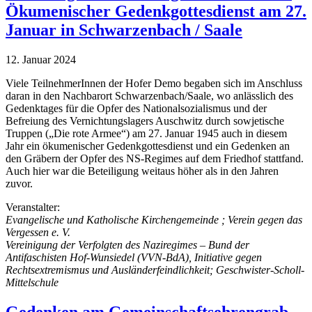
Ökumenischer Gedenkgottesdienst am 27.
Januar in Schwarzenbach / Saale
12. Januar 2024
Viele TeilnehmerInnen der Hofer Demo begaben sich im Anschluss
daran in den Nachbarort Schwarzenbach/Saale, wo anlässlich des
Gedenktages für die Opfer des Nationalsozialismus und der
Befreiung des Vernichtungslagers Auschwitz durch sowjetische
Truppen („Die rote Armee“) am 27. Januar 1945 auch in diesem
Jahr ein ökumenischer Gedenkgottesdienst und ein Gedenken an
den Gräbern der Opfer des NS-Regimes auf dem Friedhof stattfand.
Auch hier war die Beteiligung weitaus höher als in den Jahren
zuvor.
Veranstalter:
Evangelische und Katholische Kirchengemeinde ; Verein gegen das
Vergessen e. V.
Vereinigung der Verfolgten des Naziregimes – Bund der
Antifaschisten Hof-Wunsiedel (VVN-BdA), Initiative gegen
Rechtsextremismus und Ausländerfeindlichkeit; Geschwister-Scholl-
Mittelschule
Gedenken am Gemeinschaftsehrengrab