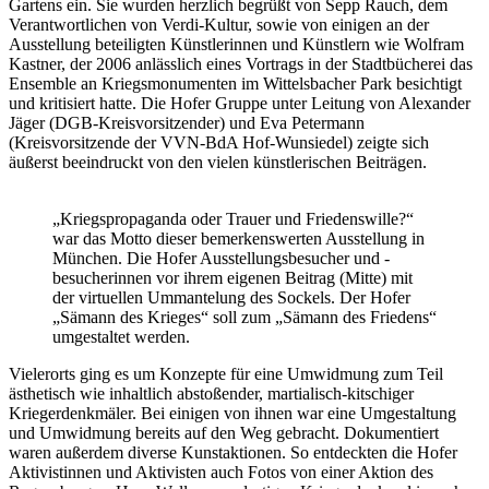
Gartens ein. Sie wurden herzlich begrüßt von Sepp Rauch, dem
Verantwortlichen von Verdi-Kultur, sowie von einigen an der
Ausstellung beteiligten Künstlerinnen und Künstlern wie Wolfram
Kastner, der 2006 anlässlich eines Vortrags in der Stadtbücherei das
Ensemble an Kriegsmonumenten im Wittelsbacher Park besichtigt
und kritisiert hatte. Die Hofer Gruppe unter Leitung von Alexander
Jäger (DGB-Kreisvorsitzender) und Eva Petermann
(Kreisvorsitzende der VVN-BdA Hof-Wunsiedel) zeigte sich
äußerst beeindruckt von den vielen künstlerischen Beiträgen.
„Kriegspropaganda oder Trauer und Friedenswille?“
war das Motto dieser bemerkenswerten Ausstellung in
München. Die Hofer Ausstellungsbesucher und -
besucherinnen vor ihrem eigenen Beitrag (Mitte) mit
der virtuellen Ummantelung des Sockels. Der Hofer
„Sämann des Krieges“ soll zum „Sämann des Friedens“
umgestaltet werden.
Vielerorts ging es um Konzepte für eine Umwidmung zum Teil
ästhetisch wie inhaltlich abstoßender, martialisch-kitschiger
Kriegerdenkmäler. Bei einigen von ihnen war eine Umgestaltung
und Umwidmung bereits auf den Weg gebracht. Dokumentiert
waren außerdem diverse Kunstaktionen. So entdeckten die Hofer
Aktivistinnen und Aktivisten auch Fotos von einer Aktion des