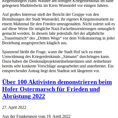
Regensburgers Hans Wallner am dortigen Kriegerdenkmal im nahe
gelegenen Marktredwitz im Kreis Wunsiedel vor einigen Jahren.
Auf großes Interesse stieß der Bericht der Gruppe von den
Bemühungen der Stadt Wunsiedel, ihr eigenes Kriegsmonument zu
einem Mahnmal für den Frieden umzugestalten. Nicht zuletzt soll es
auf diese Weise für mögliche Nazi-Fackelinszenierungen untauglich
gemacht werden. In diesem Jahr jedenfalls fiel der alljährliche
„Trauermarsch“ des „Dritten Wegs“ vor dem Volkstrauertag in jeder
Beziehung ausgesprochen kläglich aus.
Spannend bleibt die Frage, wann die Stadt Hof sich zu einer
Umwidmung des Kriegerdenkmals „Sämann“ durchringen kann.
Dazu haben die Denkmalprojektsteilnehmerinnen und -teilnehmer
bereits sehr konkrete Vorschläge ausgearbeitet und unterbreitet. Ein
entsprechender Antrag liegt dem Stadtrat seit längerem vor.
Über 100 Aktivisten demonstrieren beim
Hofer Ostermarsch für Frieden und
Abrüstung 2022
27. April 2022
Aus der Frankenpost vom 19. April 2022