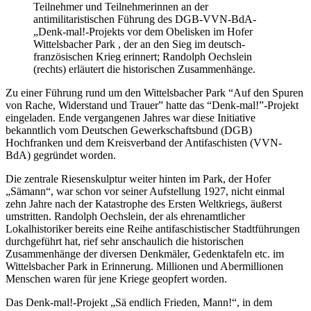
Teilnehmer und Teilnehmerinnen an der
antimilitaristischen Führung des DGB-VVN-BdA-
„Denk-mal!-Projekts vor dem Obelisken im Hofer
Wittelsbacher Park , der an den Sieg im deutsch-
französischen Krieg erinnert; Randolph Oechslein
(rechts) erläutert die historischen Zusammenhänge.
Zu einer Führung rund um den Wittelsbacher Park “Auf den Spuren
von Rache, Widerstand und Trauer” hatte das “Denk-mal!”-Projekt
eingeladen. Ende vergangenen Jahres war diese Initiative
bekanntlich vom Deutschen Gewerkschaftsbund (DGB)
Hochfranken und dem Kreisverband der Antifaschisten (VVN-
BdA) gegründet worden.
Die zentrale Riesenskulptur weiter hinten im Park, der Hofer
„Sämann“, war schon vor seiner Aufstellung 1927, nicht einmal
zehn Jahre nach der Katastrophe des Ersten Weltkriegs, äußerst
umstritten. Randolph Oechslein, der als ehrenamtlicher
Lokalhistoriker bereits eine Reihe antifaschistischer Stadtführungen
durchgeführt hat, rief sehr anschaulich die historischen
Zusammenhänge der diversen Denkmäler, Gedenktafeln etc. im
Wittelsbacher Park in Erinnerung. Millionen und Abermillionen
Menschen waren für jene Kriege geopfert worden.
Das Denk-mal!-Projekt „Sä endlich Frieden, Mann!“, in dem